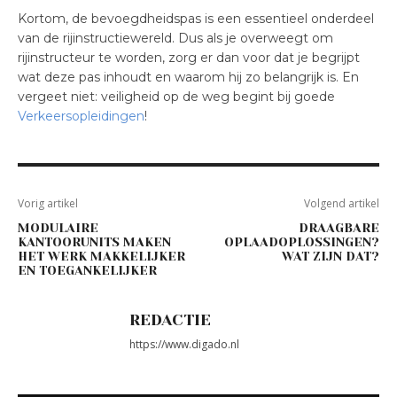
Kortom, de bevoegdheidspas is een essentieel onderdeel
van de rijinstructiewereld. Dus als je overweegt om
rijinstructeur te worden, zorg er dan voor dat je begrijpt
wat deze pas inhoudt en waarom hij zo belangrijk is. En
vergeet niet: veiligheid op de weg begint bij goede
Verkeersopleidingen
!
Vorig artikel
Volgend artikel
MODULAIRE
DRAAGBARE
KANTOORUNITS MAKEN
OPLAADOPLOSSINGEN?
HET WERK MAKKELIJKER
WAT ZIJN DAT?
EN TOEGANKELIJKER
REDACTIE
https://www.digado.nl