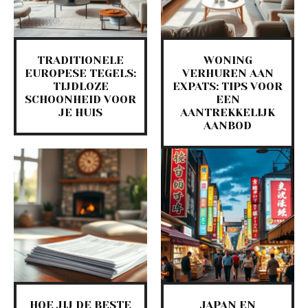
TRADITIONELE
WONING
EUROPESE TEGELS:
VERHUREN AAN
TIJDLOZE
EXPATS: TIPS VOOR
SCHOONHEID VOOR
EEN
JE HUIS
AANTREKKELIJK
AANBOD
HOE JIJ DE BESTE
JAPAN EN