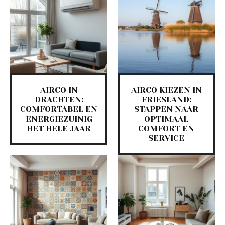
AIRCO IN
AIRCO KIEZEN IN
DRACHTEN:
FRIESLAND:
COMFORTABEL EN
STAPPEN NAAR
ENERGIEZUINIG
OPTIMAAL
HET HELE JAAR
COMFORT EN
SERVICE