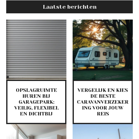
Laatste berichten
OPSLAGRUIMTE
VERGELIJK EN KIES
HUREN BIJ
DE BESTE
GARAGEPARK:
CARAVANVERZEKER
VEILIG, FLEXIBEL
ING VOOR JOUW
EN DICHTBIJ
REIS