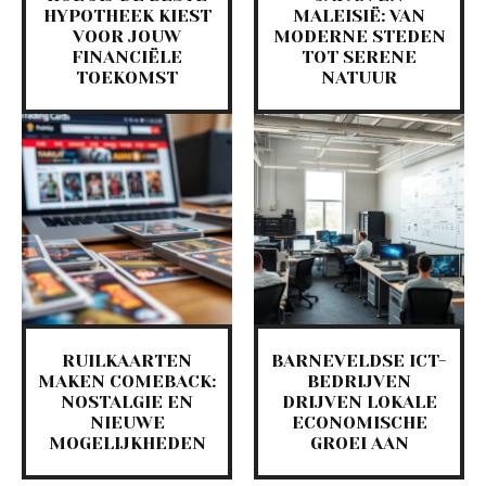
HYPOTHEEK KIEST
MALEISIË: VAN
VOOR JOUW
MODERNE STEDEN
FINANCIËLE
TOT SERENE
TOEKOMST
NATUUR
RUILKAARTEN
BARNEVELDSE ICT-
MAKEN COMEBACK:
BEDRIJVEN
NOSTALGIE EN
DRIJVEN LOKALE
NIEUWE
ECONOMISCHE
MOGELIJKHEDEN
GROEI AAN