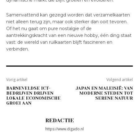
dynamische markt die blijft groeien en evolueren.
Samenvattend kan gezegd worden dat verzamelkaarten
niet alleen terug zijn, maar ook sterker dan ooit tevoren.
Of het nu gaat om pure nostalgie of de
aantrekkingskracht van een nieuwe hobby, één ding staat
vast: de wereld van ruilkaarten blijft fascineren en
verbinden.
Vorig artikel
Volgend artikel
BARNEVELDSE ICT-
JAPAN EN MALEISIË: VAN
BEDRIJVEN DRIJVEN
MODERNE STEDEN TOT
LOKALE ECONOMISCHE
SERENE NATUUR
GROEI AAN
REDACTIE
https://www.digado.nl