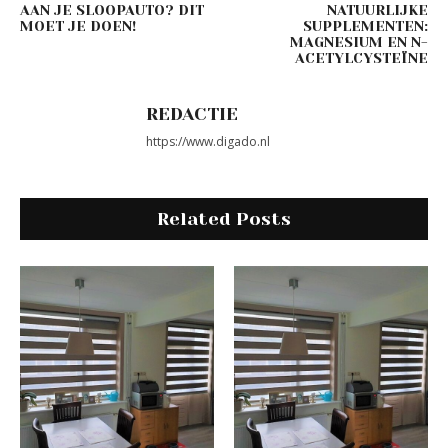
AAN JE SLOOPAUTO? DIT
NATUURLIJKE
MOET JE DOEN!
SUPPLEMENTEN:
MAGNESIUM EN N-
ACETYLCYSTEÏNE
REDACTIE
https://www.digado.nl
Related Posts