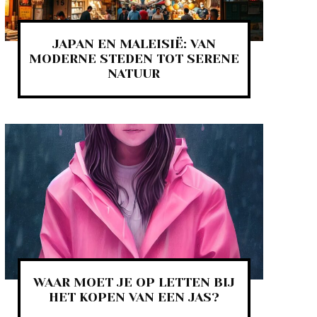
JAPAN EN MALEISIË: VAN
MODERNE STEDEN TOT SERENE
NATUUR
WAAR MOET JE OP LETTEN BIJ
HET KOPEN VAN EEN JAS?