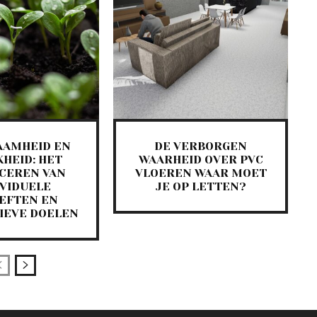
AAMHEID EN
DE VERBORGEN
KHEID: HET
WAARHEID OVER PVC
CEREN VAN
VLOEREN WAAR MOET
IVIDUELE
JE OP LETTEN?
EFTEN EN
IEVE DOELEN