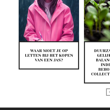
WAAR MOET JE OP
DUURZ
LETTEN BIJ HET KOPEN
GELIJ
VAN EEN JAS?
BALAN
IND
BEHO
COLLECT