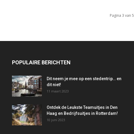
Pagina 3 van 5
POPULAIRE BERICHTEN
Dit neem je mee op een stedentrip… en
dit niet!
11 maart 2023
Ontdek de Leukste Teamuitjes in Den
Haag en Bedrijfsuitjes in Rotterdam!
10 juni 2023